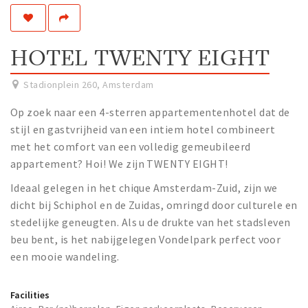
Work
Education
HOTEL TWENTY EIGHT
Travel
Sports & leisure
Stadionplein 260
,
Amsterdam
Op zoek naar een 4-sterren appartementenhotel dat de
Magazine
stijl en gastvrijheid van een intiem hotel combineert
Columns
met het comfort van een volledig gemeubileerd
appartement? Hoi! We zijn TWENTY EIGHT!
Interviews
Hello Zuidas Articles
Ideaal gelegen in het chique Amsterdam-Zuid, zijn we
dicht bij Schiphol en de Zuidas, omringd door culturele en
About Hello Zuidas
stedelijke geneugten. Als u de drukte van het stadsleven
beu bent, is het nabijgelegen Vondelpark perfect voor
Programme
een mooie wandeling.
Membership
Contact
Facilities