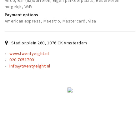
Airco, Bar (na)borrelen, Eigen parkeerplaats, Reserveren
Partner Apps
mogelijk, WiFi
Payment options
Sign in
American express, Maestro, Mastercard, Visa
Stadionplein 260
,
1076 CK
Amsterdam
www.twentyeight.nl
020 7051700
info@twentyeight.nl