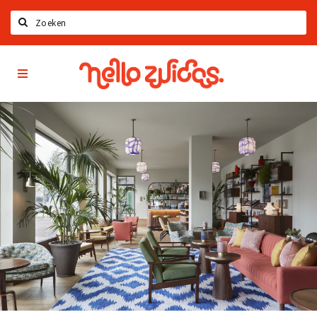
Search
Hello
Home
Zuidas
App
Latest news
Upcoming events
Zuidas Jobs
Offers & Deals
Restaurants
Bars
Hotels
Shops
Live