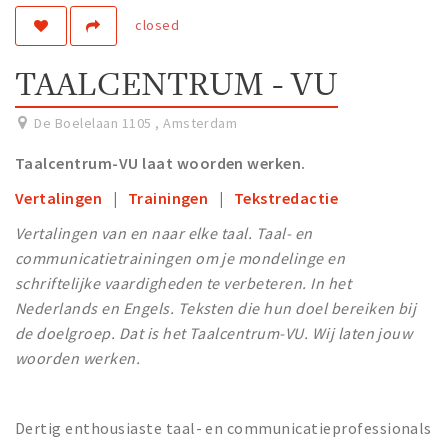
closed
Work
Education
TAALCENTRUM - VU
Travel
Sports & leisure
De Boelelaan 1105
,
Amsterdam
Taalcentrum-VU laat woorden werken.
Magazine
Vertalingen
|
Trainingen
|
Tekstredactie
Columns
Vertalingen van en naar elke taal. Taal- en
Interviews
communicatietrainingen om je mondelinge en
Hello Zuidas Articles
schriftelijke vaardigheden te verbeteren. In het
Nederlands en Engels. Teksten die hun doel bereiken bij
About Hello Zuidas
de doelgroep. Dat is het Taalcentrum-VU. Wij laten jouw
Programme
woorden werken.
Membership
Contact
Dertig enthousiaste taal- en communicatieprofessionals