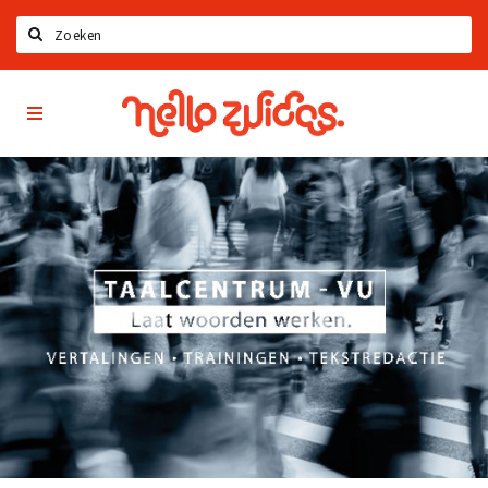
Search
Hello
Home
Zuidas
App
Latest news
Upcoming events
Zuidas Jobs
Offers & Deals
Restaurants
Bars
Hotels
Shops
Live