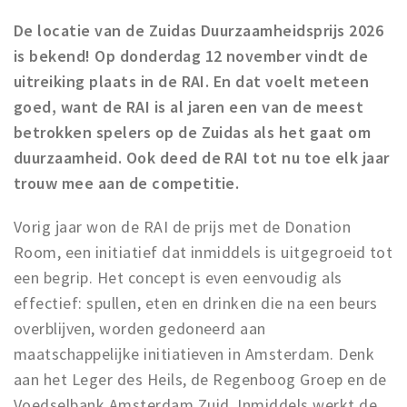
Work
De locatie van de Zuidas Duurzaamheidsprijs 2026
Education
is bekend! Op donderdag 12 november vindt de
uitreiking plaats in de RAI. En dat voelt meteen
Travel
goed, want de RAI is al jaren een van de meest
Sports & leisure
betrokken spelers op de Zuidas als het gaat om
duurzaamheid. Ook deed de RAI tot nu toe elk jaar
Magazine
trouw mee aan de competitie.
Columns
Interviews
Vorig jaar won de RAI de prijs met de Donation
Hello Zuidas Articles
Room, een initiatief dat inmiddels is uitgegroeid tot
een begrip. Het concept is even eenvoudig als
About Hello Zuidas
effectief: spullen, eten en drinken die na een beurs
Programme
overblijven, worden gedoneerd aan
Membership
maatschappelijke initiatieven in Amsterdam. Denk
aan het Leger des Heils, de Regenboog Groep en de
Contact
Voedselbank Amsterdam Zuid. Inmiddels werkt de